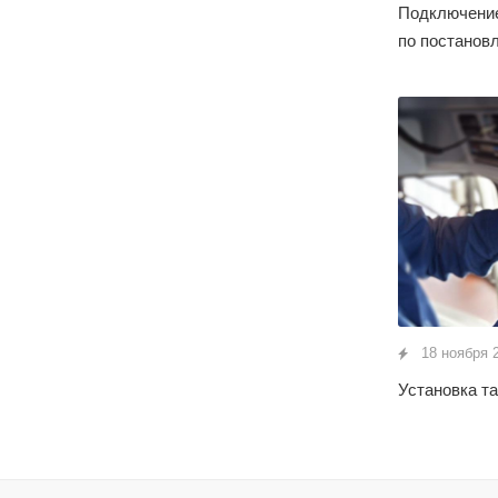
Подключени
по постанов
18 ноября 
Установка т