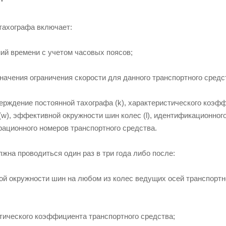
тахографа включает:
ний времени с учетом часовых поясов;
значения ограничения скорости для данного транспортного средс
ерждение постоянной тахографа (k), характеристического коэф
(w), эффективной окружности шин колес (l), идентификационного
рационного номеров транспортного средства.
жна проводиться один раз в три года либо после:
ой окружности шин на любом из колес ведущих осей транспортн
тического коэффициента транспортного средства;