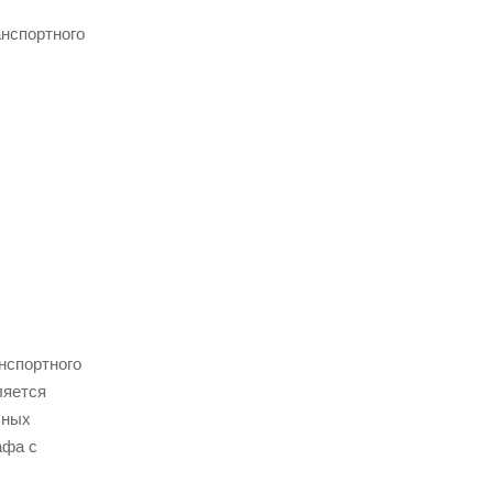
анспортного
х
нспортного
ляется
ьных
афа с