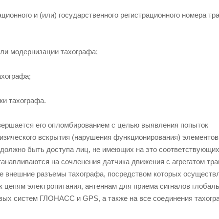
ционного и (или) государственного регистрационного номера тр
или модернизации тахографа;
ахографа;
ки тахографа.
вершается его опломбированием с целью выявления попыток
изического вскрытия (нарушения функционирования) элементов
е должно быть доступа лиц, не имеющих на это соответствующи
анавливаются на сочленения датчика движения с агрегатом тра
ые внешние разъемы тахографа, посредством которых осуществ
к цепям электропитания, антеннам для приема сигналов глобал
вых систем ГЛОНАСС и GPS, а также на все соединения тахогр