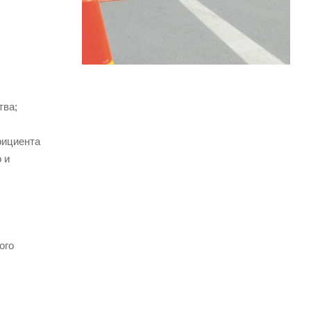
тва;
фициента
 и
ого