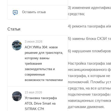
3) изменения идентифика
Оставить отзыв
средства;
4) ремонта тахографа и/
Статьи
5) замены блока СКЗИ т
3 июня 2026
АСН УМКа 304: новое
6) нарушения пломбиров
решение для транспорта,
которому важны
Настройка тахографа за
требования
законодательства и
несанкционированного ф
современные
тахографа, к которым н
возможности телематики
полномочий. Пломбы уст
средства, на все штатн
15 мая 2026
подключение тахографа 
Установка тахографа
навигационных спутнико
ATOL Drive Smart на
датчиками движения.
SITRAK C7H