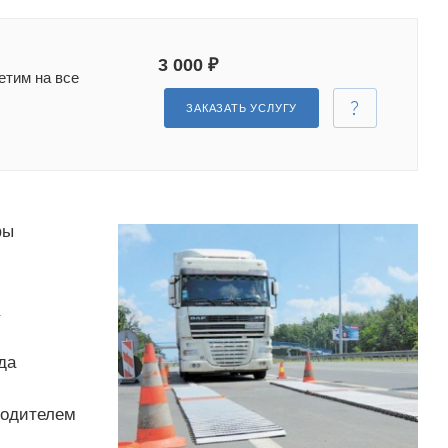
3 000 ₽
етим на все
ЗАКАЗАТЬ УСЛУГУ
фы
да
водителем