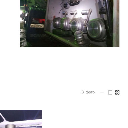
3
фото
—