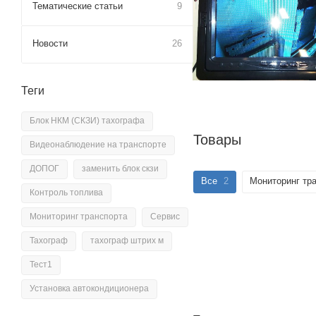
Тематические статьи
9
Новости
26
Теги
Блок НКМ (СКЗИ) тахографа
Товары
Видеонаблюдение на транспорте
ДОПОГ
заменить блок скзи
Все
2
Мониторинг тр
Контроль топлива
Мониторинг транспорта
Сервис
Тахограф
тахограф штрих м
Тест1
Установка автокондиционера