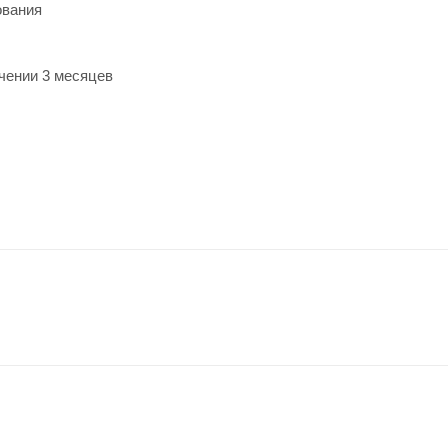
ования
чении 3 месяцев
по API