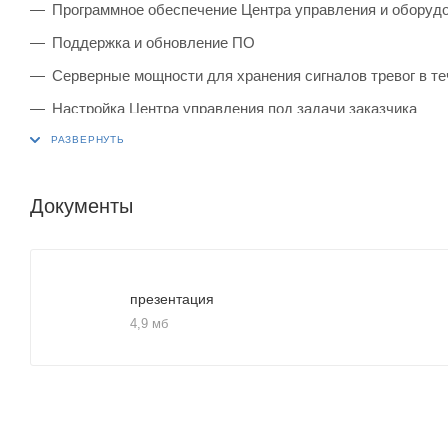
Программное обеспечение Центра управления и оборуд
Поддержка и обновление ПО
Серверные мощности для хранения сигналов тревог в те
Настройка Центра управления под задачи заказчика
Интеграция с дополнительным оборудованием клиента 
Обучение персонала заказчика
Документы
Техническая поддержка 24/7
Корректировка настроек оборудования.
презентация
4,9 мб