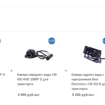
0
x100
x
P D
Камера переднего вида CM-
Камера заднего вида с
650 AHD 1080P D для
парктроником Best
транспорта
Electronics CM-310 B д
транспорта
4 950
руб.
/шт
5 200
руб.
/шт