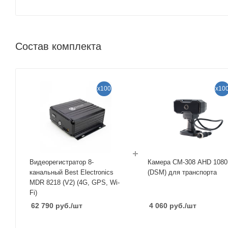
Состав комплекта
x100
x10
Видеорегистратор 8-
Камера CM-308 AHD 1080
канальный Best Electronics
(DSM) для транспорта
MDR 8218 (V2) (4G, GPS, Wi-
Fi)
62 790
руб.
/шт
4 060
руб.
/шт